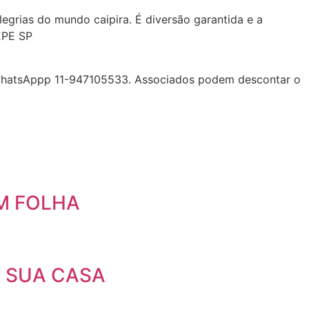
egrias do mundo caipira. É diversão garantida e a
EPE SP
ne/whatsAppp 11-947105533. Associados podem descontar o
M FOLHA
A SUA CASA