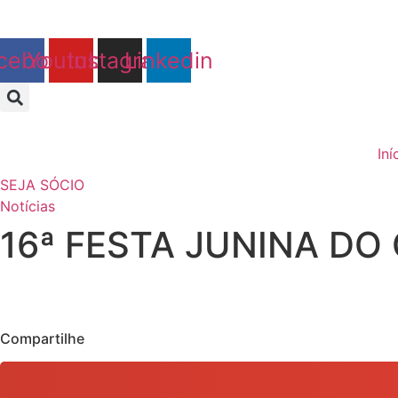
Ir
para
cebook
Youtube
Instagram
Linkedin
o
conteúdo
Iní
SEJA SÓCIO
Notícias
16ª FESTA JUNINA DO
Compartilhe