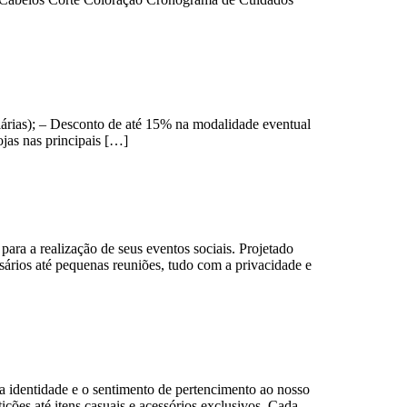
iárias); – Desconto de até 15% na modalidade eventual
jas nas principais […]
ara a realização de seus eventos sociais. Projetado
rsários até pequenas reuniões, tudo com a privacidade e
a identidade e o sentimento de pertencimento ao nosso
ções até itens casuais e acessórios exclusivos. Cada