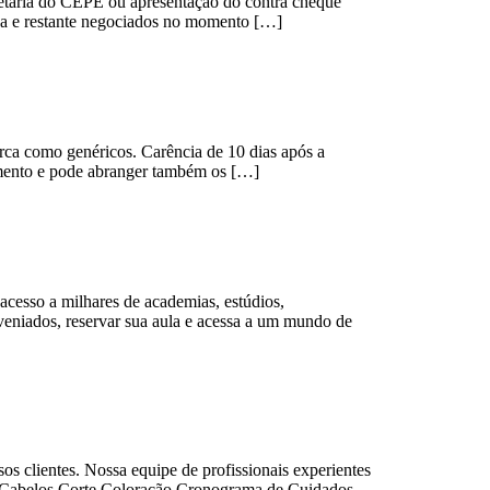
ecretaria do CEPE ou apresentação do contra cheque
da e restante negociados no momento […]
arca como genéricos. Carência de 10 dias após a
amento e pode abranger também os […]
acesso a milhares de academias, estúdios,
nveniados, reservar sua aula e acessa a um mundo de
s clientes. Nossa equipe de profissionais experientes
os: Cabelos Corte Coloração Cronograma de Cuidados