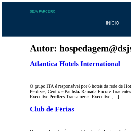
SEJA PARCEIRO
INÍCIO
Autor:
hospedagem@dsjs
Atlantica Hotels International
O grupo ITA é responsável por 6 hoteis da rede de Ho
Perdizes, Centro e Paulista: Ramada Encore Tiradente
Executive Perdizes Transamérica Executive […]
Club de Férias