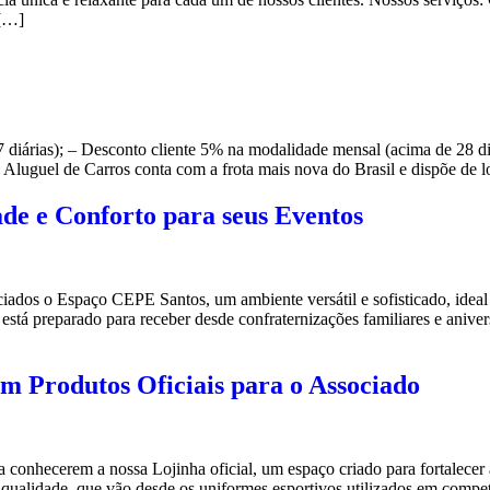
 […]
7 diárias); – Desconto cliente 5% na modalidade mensal (acima de 28 d
luguel de Carros conta com a frota mais nova do Brasil e dispõe de lo
de e Conforto para seus Eventos
ados o Espaço CEPE Santos, um ambiente versátil e sofisticado, ideal p
 está preparado para receber desde confraternizações familiares e anive
 Produtos Oficiais para o Associado
conhecerem a nossa Lojinha oficial, um espaço criado para fortalecer 
 qualidade, que vão desde os uniformes esportivos utilizados em competi