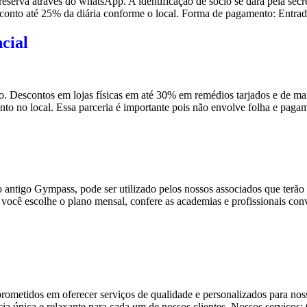
a reserva através do whatsApp. A identificação de sócio se dará pela s
onto até 25% da diária conforme o local. Forma de pagamento: Entra
cial
nto. Descontos em lojas físicas em até 30% em remédios tarjados e de m
to no local. Essa parceria é importante pois não envolve folha e pag
antigo Gympass, pode ser utilizado pelos nossos associados que terão 
: você escolhe o plano mensal, confere as academias e profissionais co
ometidos em oferecer serviços de qualidade e personalizados para nosso
ncia única e relaxante para cada um de nossos clientes. Nossos serviç