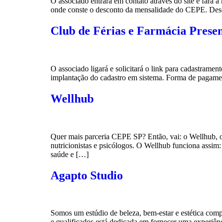
O associado entrará em contato através do site e fará 
onde conste o desconto da mensalidade do CEPE. Desc
Club de Férias e Farmácia Presen
O associado ligará e solicitará o link para cadastrame
implantação do cadastro em sistema. Forma de pagamen
Wellhub
Quer mais parceria CEPE SP? Então, vai: o Wellhub, o 
nutricionistas e psicólogos. O Wellhub funciona assim
saúde e […]
Agapto Studio
Somos um estúdio de beleza, bem-estar e estética compr
e qualificados está dedicada em fornecer uma experiê